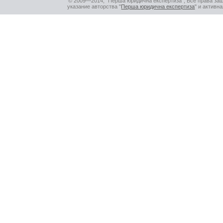
© 2009—2014, "Перша юридична експертиза", Все права за
указание авторства "
Перша юридична експертиза
" и активн