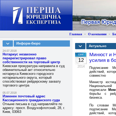
Главная
•
О компании
•
Б
Информ-бюро
Актуально
24.07.2018
Минюст и 
Нотариус незаконно
сен
перерегистрировал право
12
усилия в б
собственности на торговый центр
Киевская прокуратура направила в суд
2014
Подписание М
обвинительный акт относительно
действий, кото
нотариуса Киевского городского
совместно
нотариального округа, который
способствовал рейдерскому захвату
Министр юстиц
торгового центра
Национально
подписали
Мем
05.07.2018
борьбы с рей
Изменен почтовый адрес
бизнеса.
Кассационного гражданского суда
Отныне письма в суд направляйте по
По словам Ми
адресу: просп. Воздухофлотский, 28, г.
подписание М
Киев, 03063
действий, ко