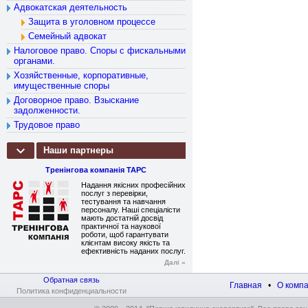
Адвокатская деятельность
Защита в уголовном процессе
Семейный адвокат
Налоговое право. Споры с фискальными
органами.
Хозяйственные, корпоративные,
имущественные споры
Договорное право. Взыскание
задолженности.
Трудовое право
Наши партнеры
Тренінгова компанія ТАРС
Надання якісних професійних
послуг з перевірки,
тестування та навчання
персоналу. Наші спеціалісти
мають достатній досвід
практичної та наукової
роботи, щоб гарантувати
клієнтам високу якість та
ефективність наданих послуг.
Далі »
Обратная связь
Главная
•
О комп
Политика конфиденциальности