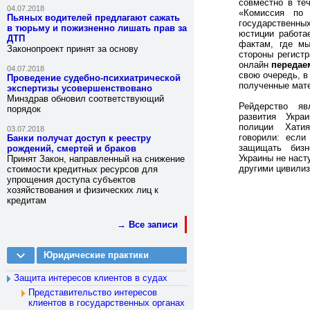
совместно в те
04.07.2018
«Комиссия по
Пьяных водителей предлагают сажать
государственн
в тюрьму и пожизненно лишать прав за
юстиции работа
ДТП
фактам, где мы
Законопроект принят за основу
стороны регист
онлайн
передае
04.07.2018
свою очередь, в
Проведение судебно-психиатрической
полученные мат
экспертизы усовершенствовано
Минздрав обновил соответствующий
Рейдерство я
порядок
развития Укра
полиции Хати
03.07.2018
говорили: есл
Банки получат доступ к реестру
защищать бизн
рождений, смертей и браков
Украины не наст
Принят Закон, направленный на снижение
другими цивили
стоимости кредитных ресурсов для
упрощения доступа субъектов
хозяйствования и физических лиц к
кредитам
→ Все записи
Юридические практики
Защита интересов клиентов в судах
Представительство интересов
клиентов в государственных органах