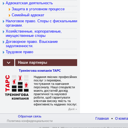
Адвокатская деятельность
Защита в уголовном процессе
Семейный адвокат
Налоговое право. Споры с фискальными
органами.
Хозяйственные, корпоративные,
имущественные споры
Договорное право. Взыскание
задолженности.
Трудовое право
Наши партнеры
Тренінгова компанія ТАРС
Надання якісних професійних
послуг з перевірки,
тестування та навчання
персоналу. Наші спеціалісти
мають достатній досвід
практичної та наукової
роботи, щоб гарантувати
клієнтам високу якість та
ефективність наданих послуг.
Далі »
Обратная связь
Главная
•
О комп
Политика конфиденциальности