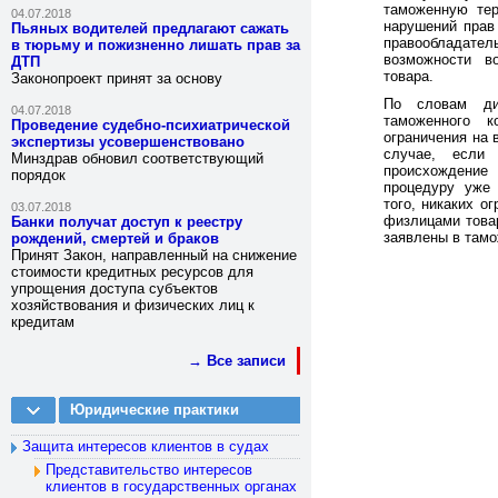
таможенную тер
04.07.2018
нарушений прав 
Пьяных водителей предлагают сажать
правооблада
в тюрьму и пожизненно лишать прав за
возможности в
ДТП
товара.
Законопроект принят за основу
По словам дир
04.07.2018
таможенного 
Проведение судебно-психиатрической
ограничения на 
экспертизы усовершенствовано
случае, если
Минздрав обновил соответствующий
происхождени
порядок
процедуру уже
того, никаких о
03.07.2018
физлицами товар
Банки получат доступ к реестру
заявлены в тамо
рождений, смертей и браков
Принят Закон, направленный на снижение
стоимости кредитных ресурсов для
упрощения доступа субъектов
хозяйствования и физических лиц к
кредитам
→ Все записи
Юридические практики
Защита интересов клиентов в судах
Представительство интересов
клиентов в государственных органах