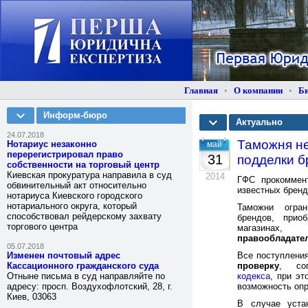
Главная
•
О компании
•
Б
Информ-бюро
Актуально
24.07.2018
Таможня не
Нотариус незаконно
май
перерегистрировал право
31
подделки б
собственности на торговый центр
Киевская прокуратура направила в суд
2014
ГФС прокоммент
обвинительный акт относительно
известных брен
нотариуса Киевского городского
нотариального округа, который
Таможни огра
способствовал рейдерскому захвату
брендов, прио
торгового центра
магазина
правообладате
05.07.2018
Изменен почтовый адрес
Все поступлени
Кассационного гражданского суда
проверку
, со
Отныне письма в суд направляйте по
кодекса
, при э
адресу: просп. Воздухофлотский, 28, г.
возможность оп
Киев, 03063
В случае уста