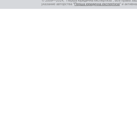
© 2009—2014, "Перша юридична експертиза", Все права за
указание авторства "
Перша юридична експертиза
" и активн